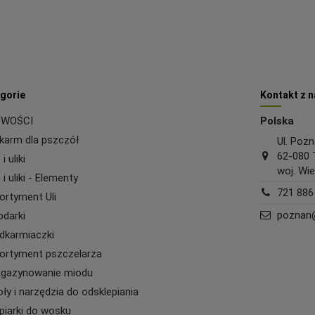
gorie
Kontakt z 
WOŚCI
Polska
karm dla pszczół
Ul. Poz
62-080 
 i uliki
woj. Wie
 i uliki - Elementy
721 886
ortyment Uli
poznan@
odarki
dkarmiaczki
ortyment pszczelarza
gazynowanie miodu
oły i narzędzia do odsklepiania
piarki do wosku