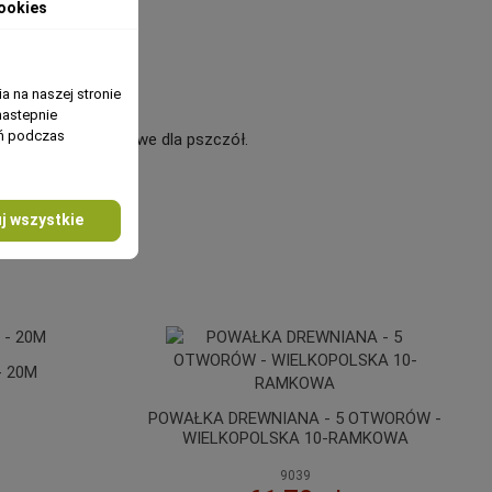
ookies
a na naszej stronie
nastepnie
ań podczas
raz dodatki paszowe dla pszczół.
iwości użytkowych.
j wszystkie
5 OTWORÓW -
-RAMKOWA