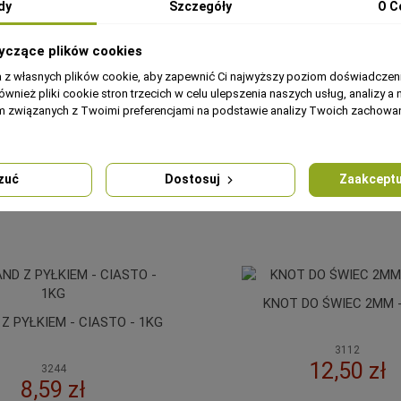
dy
Szczegóły
O C
nal changes • Natürliche Produkte •
yczące plików cookies
rungen auftreten • Натуральный
a z własnych plików cookie, aby zapewnić Ci najwyższy poziom doświadczeni
 в зависимости от сезона
ównież pliki cookie stron trzecich w celu ulepszenia naszych usług, analizy a 
am związanych z Twoimi preferencjami na podstawie analizy Twoich zachow
W naszej ofercie można również znaleźć pełnowartościowe
ciasta
o
ć się od wyglądu w rzeczywistości. Nie zmienia to jednak ich właśc
zuć
Dostosuj
Zaakceptu
NOT DO ŚWIEC 2MM - 20M
POWAŁKA DREWNIANA - 
3112
WIELKOPOLSKA 10
12,50 zł
9039