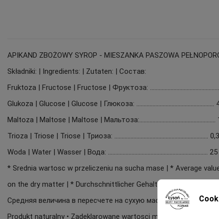
APIKAND ZBOŻOWY SYROP - MIESZANKA PASZOWA PEŁNOPORC
Składniki: | Ingredients: | Zutaten: | Состав:
Fruktoza | Fructose | Fructose | Фруктоза: ............................................
Glukoza | Glucose | Glucose | Глюкоза: ....................................................
Maltoza | Maltose | Maltose | Мальтоза:..................................................
Trioza | Triose | Triose | Триоза: ................................................................ 
Woda | Water | Wasser | Вода: .................................................................... 2
* Srednia wartosc w przeliczeniu na sucha mase | * Average valu
on the dry matter | * Durchschnittlicher Gehalt in der Trockensub
Cook
Средняя величина в пересчете на сухую массу
Produkt naturalny • Zadeklarowane wartosci moga ulegac drob