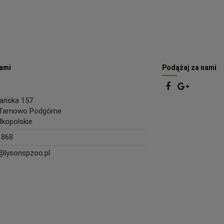
nami
Podążaj za nami
nańska 157
Tarnowo Podgórne
lkopolskie
 868
lysonspzoo.pl