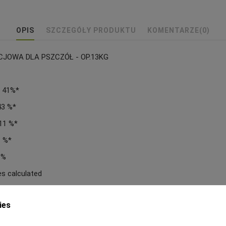
OPIS
SZCZEGÓŁY PRODUKTU
KOMENTARZE
(0)
JOWA DLA PSZCZÓŁ - OP.13KG
... 41%*
. 43 %*
.. 11 %*
0,3 %*
5 %
es calculated
stanz | *
ies
nym zmianom sezonowym • Natural