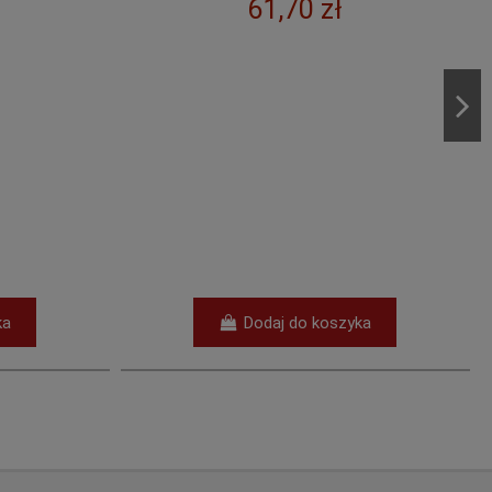
ł
APIKAND ZBOŻOWY SYROP Z
DODATKIEM ZIÓŁ - MIESZANKA
PASZOWA PEŁNOPORCJOWA DLA
PSZCZÓŁ -...
30216
66,30 zł
szyka
Dodaj do koszyka