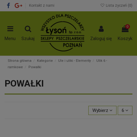
Kontakt z nami
Lista życzeń (
0
)
0
Menu
Szukaj
Zaloguj się
Koszyk
Strona główna
Kategorie
Ule i uliki - Elementy
Ulik 6 -
ramkowe
Powałki
POWAŁKI
Wybierz
6