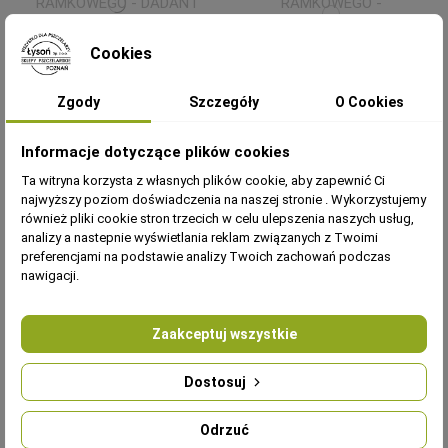
Cookies
POWAŁKA DO ULA 6-
RAMKOWEGO - DADANT
POWAŁKA DO ULA 6-
- NIEMALOWANA
RAMKOWEGO -
Zgody
Szczegóły
O Cookies
W11640
WIELKOPOLSKIEGO -
85,01 zł
W1169_SZ
SZARY
87,70 zł
Informacje dotyczące plików cookies
Ta witryna korzysta z własnych plików cookie, aby zapewnić Ci
Dodaj do
Dodaj do
najwyższy poziom doświadczenia na naszej stronie . Wykorzystujemy
koszyka
koszyka
również pliki cookie stron trzecich w celu ulepszenia naszych usług,
analizy a nastepnie wyświetlania reklam związanych z Twoimi
preferencjami na podstawie analizy Twoich zachowań podczas
nawigacji.
Ulik 6 - ramkowe
Zaakceptuj wszystkie
Dennice
Dostosuj
Korpus
Odrzuć
Korpus 1/2