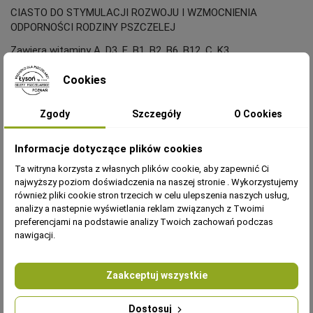
CIASTO DO STYMULACJI ROZWOJU I WZMOCNIENIA
ODPORNOŚCI RODZINY PSZCZELEJ
Zawiera witaminy A, D3, E, B1, B2, B6, B12, C, K3.
Waga opakowania - 1 KG
Cookies
Ciasto jest plastyczne w temperaturze pokojowej, łatwo daje
się kroić. Służy głównie do podkarmiania wczesnowiosennym
Zgody
Szczegóły
O Cookies
oraz w dokarmianiu
Informacje dotyczące plików cookies
Skład ciasta:
Ta witryna korzysta z własnych plików cookie, aby zapewnić Ci
Fruktoza 40%,
najwyższy poziom doświadczenia na naszej stronie . Wykorzystujemy
Dextroza 54%,
również pliki cookie stron trzecich w celu ulepszenia naszych usług,
Maltoza 2%,
analizy a nastepnie wyświetlania reklam związanych z Twoimi
Trioza 3%
preferencjami na podstawie analizy Twoich zachowań podczas
nawigacji.
Witaminy: A, D3, E, B1, B2, B6, B12, C, K3.
Szczegóły produktu:
Zaakceptuj wszystkie
Wzbogacony w witaminy i aminokwasy, który
przyczyniają się do lepszego rozwoju kolonii, walki z
Dostosuj