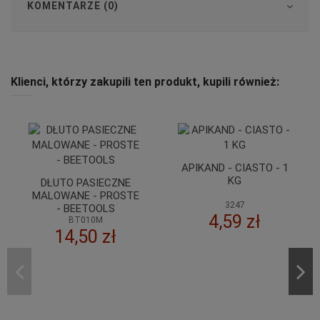
KOMENTARZE (0)
Klienci, którzy zakupili ten produkt, kupili również:
APIKAND - CIASTO - 1
KG
3247
4,59 zł
DIAMANT - SYROP
INWERT INVERTIX 72F -
WI
15 KG