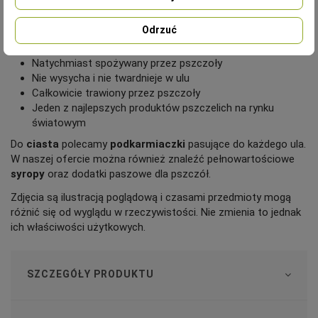
różnymi chorobami, stymulacji królowej
Świetna jakość
Odrzuć
100% inwertowany
Składa się z prostych cukrów glukozowo-fruktozowych
Natychmiast spożywany przez pszczoły
Nie wysycha i nie twardnieje w ulu
Całkowicie trawiony przez pszczoły
Jeden z najlepszych produktów pszczelich na rynku
światowym
Do
ciasta
polecamy
podkarmiaczki
pasujące do każdego ula.
W naszej ofercie można również znaleźć pełnowartościowe
syropy
oraz dodatki paszowe dla pszczół.
Zdjęcia są ilustracją poglądową i czasami przedmioty mogą
różnić się od wyglądu w rzeczywistości. Nie zmienia to jednak
ich właściwości użytkowych.
SZCZEGÓŁY PRODUKTU