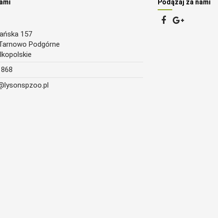
nami
Podążaj za nami
nańska 157
Tarnowo Podgórne
lkopolskie
 868
lysonspzoo.pl