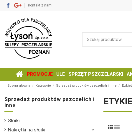
Kontakt z nami
PROMOCJE
ULE
SPRZĘT PSZCZELARSKI
A
Strona główna
Kategorie
Sprzedaż produktów pszczelich i inne
Etykie
Sprzedaż produktów pszczelich i
ETYKI
inne
Słoiki
Nakrętki na słoiki