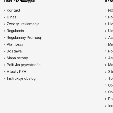
Linki informacyjne
Kate
Kontakt
NO
O nas
Po
Zwroty i reklamacje
Ule
Regulamin
Ule
Regulaminy Promocji
As
Płatności
Mi
Dostawa
Po
Mapa strony
As
Polityka prywatności
Ma
Atesty PZH
St
Instrukcje obsługi
To
Ob
Ob
Po
In