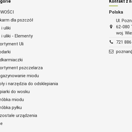
gorie
Kontakt z 
WOŚCI
Polska
karm dla pszczół
Ul. Poz
62-080 
 i uliki
woj. Wie
 i uliki - Elementy
721 886
ortyment Uli
poznan@
odarki
dkarmiaczki
ortyment pszczelarza
gazynowanie miodu
oły i narzędzia do odsklepiania
piarki do wosku
róbka miodu
róbka pyłku
zostałe urządzenia
ne