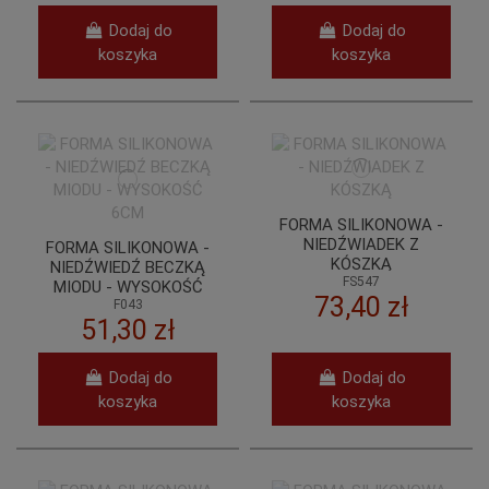
Dodaj do
Dodaj do
koszyka
koszyka
FORMA SILIKONOWA -
NIEDŹWIADEK Z
FORMA SILIKONOWA -
KÓSZKĄ
NIEDŹWIEDŹ BECZKĄ
FS547
MIODU - WYSOKOŚĆ
73,40 zł
6CM
F043
51,30 zł
Dodaj do
Dodaj do
koszyka
koszyka