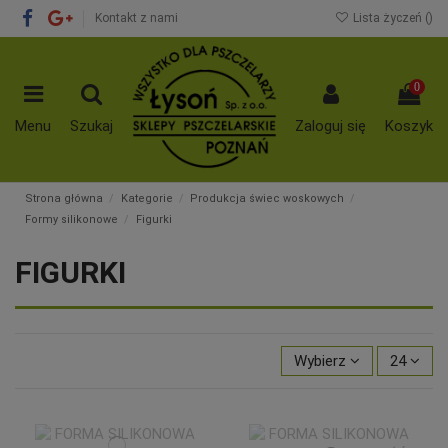
Kontakt z nami
Lista życzeń (
)
0
Menu
Szukaj
Zaloguj się
Koszyk
Strona główna
Kategorie
Produkcja świec woskowych
Formy silikonowe
Figurki
FIGURKI
Wybierz
24