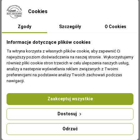
57,90 zł
85,60 zł
Cookies
Dodaj do
Dodaj do
koszyka
koszyka
Zgody
Szczegóły
O Cookies
Informacje dotyczące plików cookies
Ta witryna korzysta z własnych plików cookie, aby zapewnić Ci
najwyższy poziom doświadczenia na naszej stronie . Wykorzystujemy
również pliki cookie stron trzecich w celu ulepszenia naszych usług,
analizy a nastepnie wyświetlania reklam związanych z Twoimi
FORMA SILIKONOWA -
FORMA SILIKONOWA -
preferencjami na podstawie analizy Twoich zachowań podczas
JEŻYK - WYSOKOŚĆ
MISIE NA SERCU -
nawigacji.
4,5CM
ZAWIESZKA
FS410
FS321
82,90 zł
64,80 zł
Zaakceptuj wszystkie
Dodaj do
Dodaj do
Dostosuj
koszyka
koszyka
Odrzuć