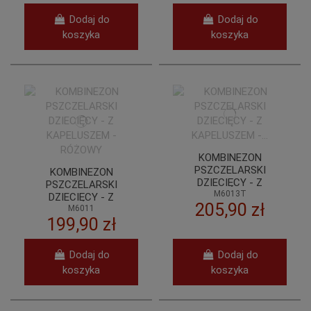
Dodaj do
Dodaj do
koszyka
koszyka
KOMBINEZON
PSZCZELARSKI
KOMBINEZON
DZIECIĘCY - Z
PSZCZELARSKI
KAPELUSZEM -
M6013T
DZIECIĘCY - Z
205,90 zł
TURKUSOWY (COLOR
KAPELUSZEM -
M6011
LINE)
199,90 zł
RÓŻOWY
Dodaj do
Dodaj do
koszyka
koszyka