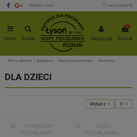
Kontakt z nami
Lista życzeń (
)
0
Menu
Szukaj
Zaloguj się
Koszyk
Strona główna
Kategorie
Odzież pszczelarska
Dla dzieci
DLA DZIECI
Wybierz
11