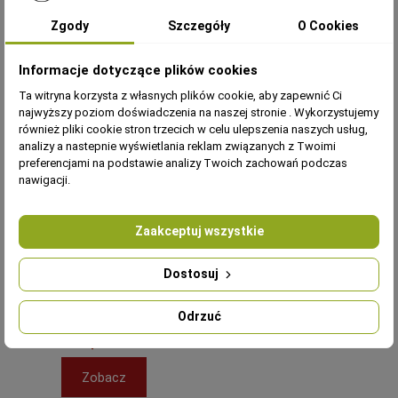
PSZCZELARSKI
PSZCZELARSKI
DZIECIĘCY - Z
DZIECIĘCY - Z
Zgody
Szczegóły
O Cookies
KAPELUSZEM -
M6013F
KAPELUSZEM -
M6013N
205,90 zł
205,90 zł
FIOLETOWY (COLOR
NIEBIESKI (COLOR LINE)
LINE)
Informacje dotyczące plików cookies
Dodaj do
Dodaj do
Ta witryna korzysta z własnych plików cookie, aby zapewnić Ci
najwyższy poziom doświadczenia na naszej stronie . Wykorzystujemy
koszyka
koszyka
również pliki cookie stron trzecich w celu ulepszenia naszych usług,
analizy a nastepnie wyświetlania reklam związanych z Twoimi
preferencjami na podstawie analizy Twoich zachowań podczas
nawigacji.
Zaakceptuj wszystkie
Obecnie brak na stanie
RĘKAWICE SKÓRZANE,
Dostosuj
PSZCZELARSKIE -
DZIECIĘCE
Odrzuć
6011D
39,00 zł
Zobacz