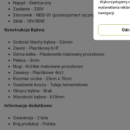
. Wykorzystujemy r
Napęd - Elektryczny
wyświetlania rekl
Zasilanie - 230V
nawigacji.
Sterownik - MDD-01 (potencjomert ręczny)
Silnik - 18V/80W
Konstrukcja Bębna:
Odr
Grubość blachy bębna - 0,6mm
Zawór - Plastikowy 6/4"
Górna belka - Płaskownik malowany proszkowo
Pleksa - 3mm
Nogi - Krótkie malowane proszkowo
Zawiasy - Plastikowe 4szt.
Rozmiar oczka - 25cm x 70cm
Osadzenie kosza - Tuleja tarnamidowa
Obręcz bębna - Brak
Wysokość bębna - 610mm
Informacje dodatkowe:
Gwarancja - 2 lata
Kraj produkcji - Polska