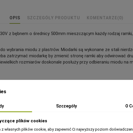
OPIS
SZCZEGÓŁY PRODUKTU
KOMENTARZE
(0)
m 230V z bębnem o średnicy 500mm mieszczącym każdy rodzaj ramki,
o wybrania miodu z plastrów. Miodarki są wykonane ze stali nierdz
eba zatrzymać miodarkę by zmienić stronę ramki aby odwirować dru
niewielkich rozmiarów doskonale posłuży przy odbieraniu miodu na 
amki a jego budowa umożliwia odwirowanie nawet gęstych miodów be
u
ies
 w kontroli pracy miodarki
dy
Szczegóły
O C
yczące plików cookies
a z własnych plików cookie, aby zapewnić Ci najwyższy poziom doświadczeni