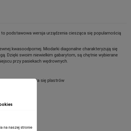
 to podstawowa wersja urządzenia ciesząca się popularnością
ewnej kwasoodpornej. Miodarki diagonalne charakteryzują się
gą. Dzięki swoim niewielkim gabarytom, są chętnie wybierane
miejscu przy pasiekach wędrownych.
z ryzyka wyłamania się plastrów
ookies
a na naszej stronie