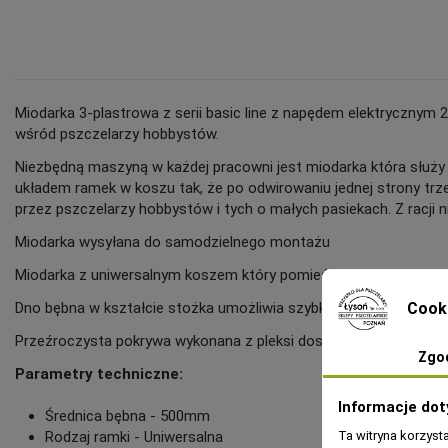
Miodarka 3-plastrowa z serii basic line z napędem elektryczny
wśród pszczelarzy hobbystów.
Niezbędną maszyną w każdej pracowni jest miodarka która służy d
układem ramek w koszu tak, że po odwirowaniu jednej strony trz
przez pszczelarzy hobbystów i tych o małych pasiekach. Z racji 
Miodarka wysyłana do samodzielnego montażu
Miodarka z uniwersalnym koszem który pomieści każdy rodzaj r
Dno bębna w kształcie stożka umożliwia szybkie spływanie miod
Cook
Przeźroczysta pokrywa wykonana z pleksi doskonale sprawdzi się
Zgo
Parametry techniczne:
Informacje dot
Średnica bębna - 500mm
Rodzaj ramki - Uniwersalna
Ta witryna korzyst