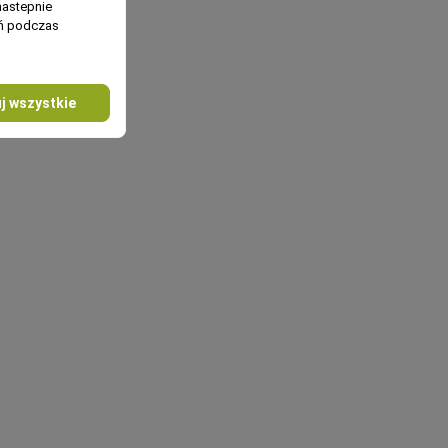
nastepnie
ań podczas
j wszystkie