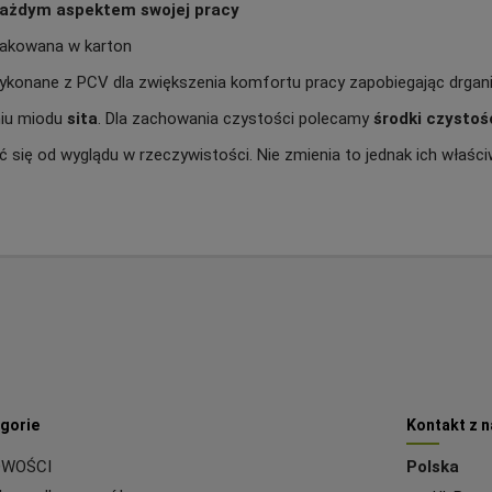
każdym aspektem swojej pracy
pakowana w karton
 wykonane z PCV dla zwiększenia komfortu pracy zapobiegając drga
niu miodu
sita
. Dla zachowania czystości polecamy
środki
czystoś
ć się od wyglądu w rzeczywistości. Nie zmienia to jednak ich właśc
gorie
Kontakt z 
WOŚCI
Polska