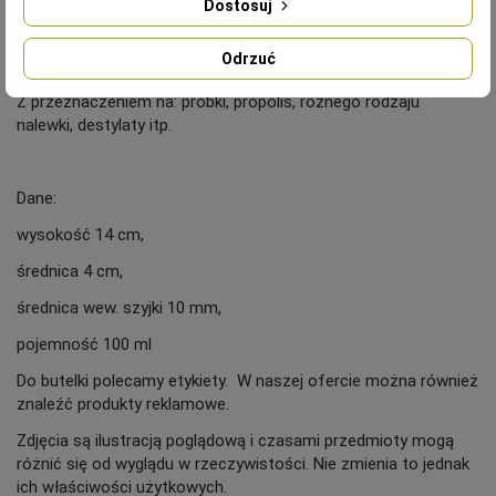
Butelka wykonana z ciemnego - brązowego szkła.
Dostosuj
Cena dotyczy kompletu czyli butelki z atomizerem z
Odrzuć
pierścieniem gwarancyjnym.
Z przeznaczeniem na: próbki, propolis, różnego rodzaju
nalewki, destylaty itp.
Dane:
wysokość 14 cm,
średnica 4 cm,
średnica wew. szyjki 10 mm,
pojemność 100 ml
Do butelki polecamy etykiety. W naszej ofercie można również
znaleźć produkty reklamowe.
Zdjęcia są ilustracją poglądową i czasami przedmioty mogą
różnić się od wyglądu w rzeczywistości. Nie zmienia to jednak
ich właściwości użytkowych.