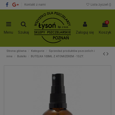
Kontakt z nami
Lista życzeń (
)
0
Menu
Szukaj
Zaloguj się
Koszyk
Strona główna
Kategorie
Sprzedaż produktów pszczelich i
inne
Butelki
BUTELKA 100ML Z ATOMIZEREM - 1SZT.