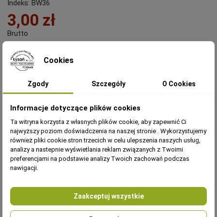
Indeks:
BW36
3,00 zł
Brutto
BUTELKA 100ML Z ATOMIZEREM - 1 SZTUKA
Cookies
Zgody
Szczegóły
O Cookies
Informacje dotyczące plików cookies
Ta witryna korzysta z własnych plików cookie, aby zapewnić Ci
najwyższy poziom doświadczenia na naszej stronie . Wykorzystujemy
również pliki cookie stron trzecich w celu ulepszenia naszych usług,
analizy a nastepnie wyświetlania reklam związanych z Twoimi
preferencjami na podstawie analizy Twoich zachowań podczas
nawigacji.
OPIS
Zaakceptuj wszystkie
Buteleczka szklana brązowa 100 ml + atomizer (1szt)